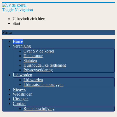
Toggle Navigation
U bevindt zich hier:
Start
Menu
Home
Vereniging
Over SV de korrel
Het bestuur
Statuten
Huishoudelijke reglement
Privacyverklaring
Lid worden
Lid worden
Lidmaatschap opzeggen
Nieuws
Wedstrijden
Uitslagen
Contact
Route beschrijving