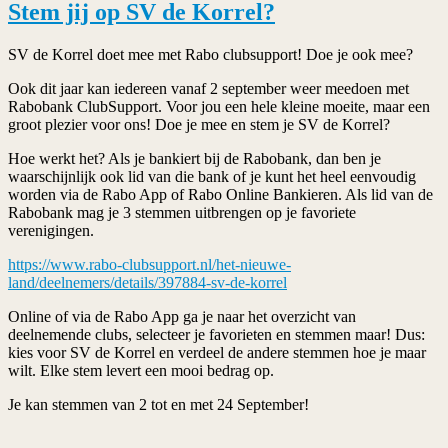
Stem jij op SV de Korrel?
SV de Korrel doet mee met Rabo clubsupport! Doe je ook mee?
Ook dit jaar kan iedereen vanaf 2 september weer meedoen met
Rabobank ClubSupport. Voor jou een hele kleine moeite, maar een
groot plezier voor ons! Doe je mee en stem je SV de Korrel?
Hoe werkt het? Als je bankiert bij de Rabobank, dan ben je
waarschijnlijk ook lid van die bank of je kunt het heel eenvoudig
worden via de Rabo App of Rabo Online Bankieren. Als lid van de
Rabobank mag je 3 stemmen uitbrengen op je favoriete
verenigingen.
https://www.rabo-clubsupport.nl/het-nieuwe-
land/deelnemers/details/397884-sv-de-korrel
Online of via de Rabo App ga je naar het overzicht van
deelnemende clubs, selecteer je favorieten en stemmen maar! Dus:
kies voor SV de Korrel en verdeel de andere stemmen hoe je maar
wilt. Elke stem levert een mooi bedrag op.
Je kan stemmen van 2 tot en met 24 September!