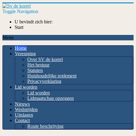
Toggle Navigation
U bevindt zich hier:
Start
Menu
Home
Vereniging
Over SV de korrel
Het bestuur
Statuten
Huishoudelijke reglement
Privacyverklaring
Lid worden
Lid worden
Lidmaatschap opzeggen
Nieuws
Wedstrijden
Uitslagen
Contact
Route beschrijving