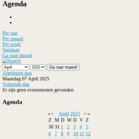
Agenda
Per jaar
Per maand
Per week
Vandaag
Ga naar maand
Ga naar maand
Afgelopen dag
Maandag 07 April 2025
Volgende dag
Er zijn geen evenementen gevonden
Agenda
«
<
April
2025
>
»
Z
M
D
W
D
V
Z
30
31
1
2
3
4
5
6
7
8
9
10
11
12