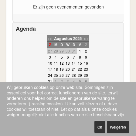
Er zijn geen evenementen gevonden
Agenda
«
<
Augustus
2025
>
»
Z
M
D
W
D
V
Z
27
28
29
30
31
1
2
3
4
5
6
7
8
9
10
11
12
13
14
15
16
17
18
19
20
21
22
23
24
25
26
27
28
29
30
31
1
2
3
4
5
6
Wij gebruiken cookies op onze web site. Sommigen zijn
essentieel voor het correct functioneren van de site, terwijl
anderen ons helpen om de site en gebruikerservaring te
verbeteren (tracking cookies). U kan zelf kiezen of u deze
cookies wil toestaan of niet. Let op dat als u onze cookies
weigert mogelijk niet alle functies van de site beschikbaar zijn.
© 2026 Sv de korrel
Terug naar boven
Ok
Weigeren