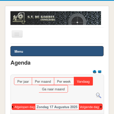
Toggle
Navigation
U bevindt zich hier:
Start
Menu
Agenda
Per jaar
Per maand
Per week
Vandaag
Ga naar maand
Zondag 17 Augustus 2025
Afgelopen dag
Volgende dag