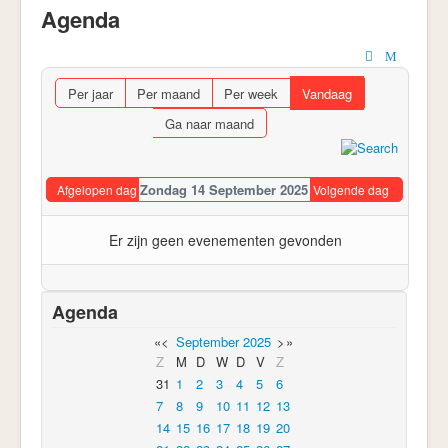
Agenda
Per jaar
Per maand
Per week
Vandaag
Ga naar maand
Zondag 14 September 2025
Afgelopen dag
Volgende dag
Er zijn geen evenementen gevonden
Agenda
«
<
September
2025
>
»
Z
M
D
W
D
V
Z
31
1
2
3
4
5
6
7
8
9
10
11
12
13
14
15
16
17
18
19
20